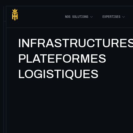
I
N
D
U
S
T
R
I
E
S
/
L
O
G
I
S
T
I
Q
U
E
,
T
R
A
N
S
P
O
R
T
&
S
U
P
P
L
Y
C
H
A
I
N
N
O
S
S
O
L
U
T
I
O
N
S
E
X
P
E
R
T
I
S
E
S
INFRASTRUCTURES
PLATEFORMES
LOGISTIQUES