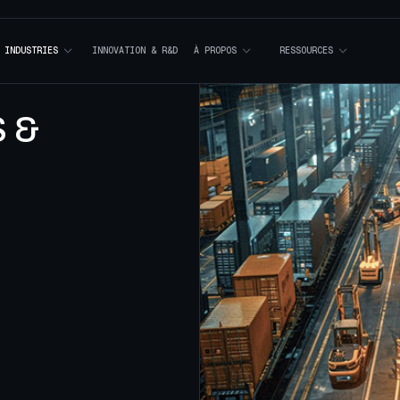
I
N
D
U
S
T
R
I
E
S
I
N
N
O
V
A
T
I
O
N
&
R
&
D
À
P
R
O
P
O
S
R
E
S
S
O
U
R
C
E
S
 &