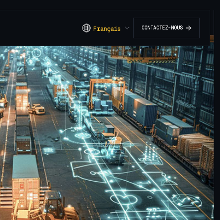
C
O
N
T
A
C
T
E
Z
-
N
O
U
S
Français