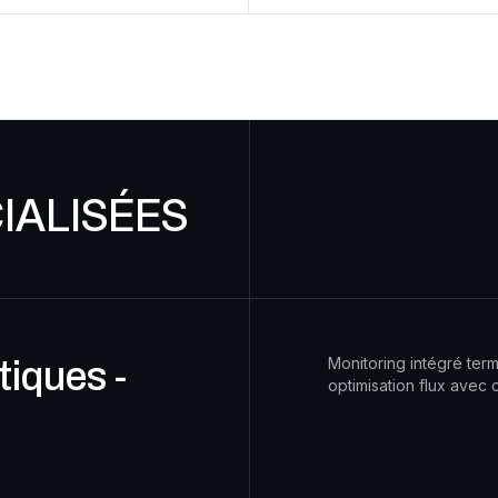
IALISÉES
Monitoring intégré term
iques -
optimisation flux avec 