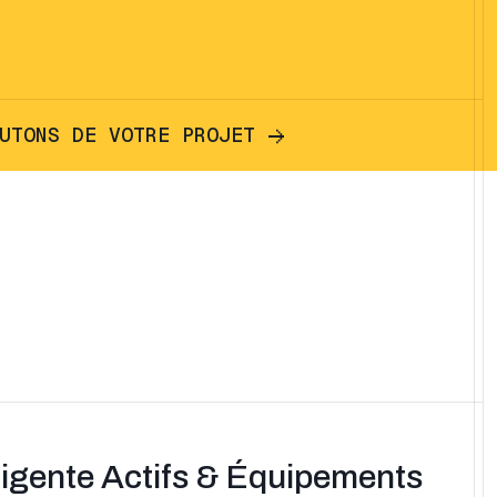
U
T
O
N
S
D
E
V
O
T
R
E
P
R
O
J
E
T
lligente Actifs & Équipements