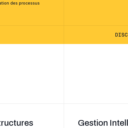
sation des processus
D
I
S
C
tructures
Gestion Inte