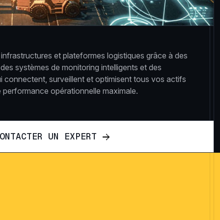
nfrastructures et plateformes logistiques grâce à des
des systèmes de monitoring intelligents et des
 connectent, surveillent et optimisent tous vos actifs
ne performance opérationnelle maximale.
O
N
T
A
C
T
E
R
U
N
E
X
P
E
R
T