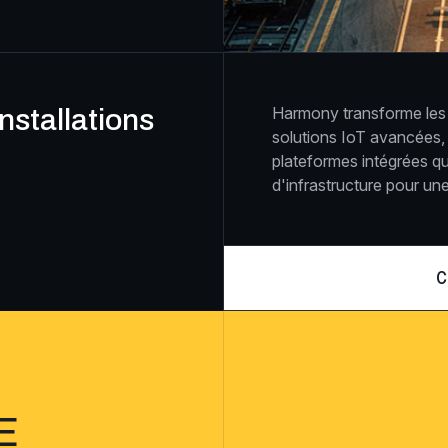
Harmony transforme les i
nstallations
solutions IoT avancées, 
plateformes intégrées qui
d'infrastructure pour u
C
E