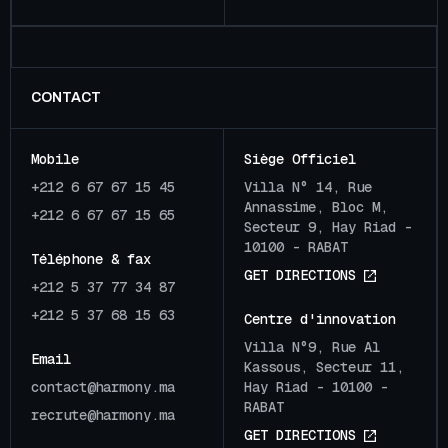
CONTACT
Mobile
Siège Officiel
+212 6 67 67 15 45
Villa N° 14, Rue
Annassime, Bloc M,
+212 6 67 67 15 65
Secteur 9, Hay Riad -
10100 - RABAT
Téléphone & fax
G
E
T
D
I
R
E
C
T
I
O
N
S
+212 5 37 77 34 87
+212 5 37 68 15 63
Centre d'innovation
Villa N°9, Rue Al
Email
Kassous, Secteur 11,
c
o
n
t
a
c
t
@
h
a
r
m
o
n
y
.
m
a
Hay Riad - 10100 -
RABAT
r
e
c
r
u
t
e
@
h
a
r
m
o
n
y
.
m
a
G
E
T
D
I
R
E
C
T
I
O
N
S