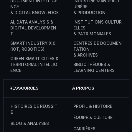
D
O
C
U
M
E
N
T
I
N
T
E
L
L
I
G
E
I
N
D
U
S
T
R
I
E
M
A
N
U
F
A
C
T
N
C
E
U
R
I
È
R
E
&
D
I
G
I
T
A
L
K
N
O
W
L
E
D
G
E
&
P
R
O
D
U
C
T
I
O
N
A
I
,
D
A
T
A
A
N
A
L
Y
S
I
S
&
I
N
S
T
I
T
U
T
I
O
N
S
C
U
L
T
U
R
D
I
G
I
T
A
L
D
E
V
E
L
O
P
M
E
N
E
L
L
E
S
T
&
P
A
T
R
I
M
O
N
I
A
L
E
S
S
M
A
R
T
I
N
D
U
S
T
R
Y
X
.
0
C
E
N
T
R
E
S
D
E
D
O
C
U
M
E
N
(
I
O
T
,
R
O
B
O
T
I
C
S
)
T
A
T
I
O
N
&
A
R
C
H
I
V
E
S
G
R
E
E
N
S
M
A
R
T
C
I
T
I
E
S
&
T
E
R
R
I
T
O
R
I
A
L
I
N
T
E
L
L
I
G
B
I
B
L
I
O
T
H
È
Q
U
E
S
&
E
N
C
E
L
E
A
R
N
I
N
G
C
E
N
T
E
R
S
RESSOURCES
À PROPOS
H
I
S
T
O
I
R
E
S
D
E
R
É
U
S
S
I
T
P
R
O
F
I
L
&
H
I
S
T
O
I
R
E
E
É
Q
U
I
P
E
&
C
U
L
T
U
R
E
B
L
O
G
&
A
N
A
L
Y
S
E
S
C
A
R
R
I
È
R
E
S