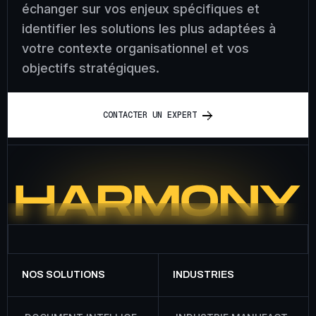
échanger sur vos enjeux spécifiques et
identifier les solutions les plus adaptées à
votre contexte organisationnel et vos
objectifs stratégiques.
C
O
N
T
A
C
T
E
R
U
N
E
X
P
E
R
T
NOS SOLUTIONS
INDUSTRIES