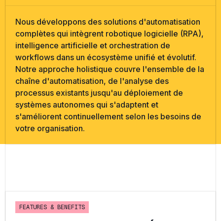
Nous développons des solutions d'automatisation
complètes qui intègrent robotique logicielle (RPA),
intelligence artificielle et orchestration de
workflows dans un écosystème unifié et évolutif.
Notre approche holistique couvre l'ensemble de la
chaîne d'automatisation, de l'analyse des
processus existants jusqu'au déploiement de
systèmes autonomes qui s'adaptent et
s'améliorent continuellement selon les besoins de
votre organisation.
F
E
A
T
U
R
E
S
&
B
E
N
E
F
I
T
S