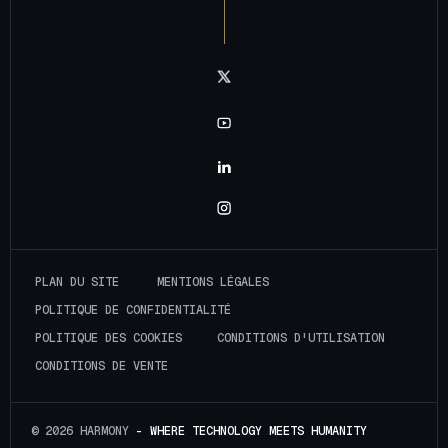
Notre chaîne twitter
Notre chaîne youtube
Notre chaîne linkedin
Notre chaîne instagram
P
L
A
N
D
U
S
I
T
E
M
E
N
T
I
O
N
S
L
É
G
A
L
E
S
P
O
L
I
T
I
Q
U
E
D
E
C
O
N
F
I
D
E
N
T
I
A
L
I
T
É
P
O
L
I
T
I
Q
U
E
D
E
S
C
O
O
K
I
E
S
C
O
N
D
I
T
I
O
N
S
D
'
U
T
I
L
I
S
A
T
I
O
N
C
O
N
D
I
T
I
O
N
S
D
E
V
E
N
T
E
© 2026 HARMONY
- WHERE TECHNOLOGY MEETS HUMANITY