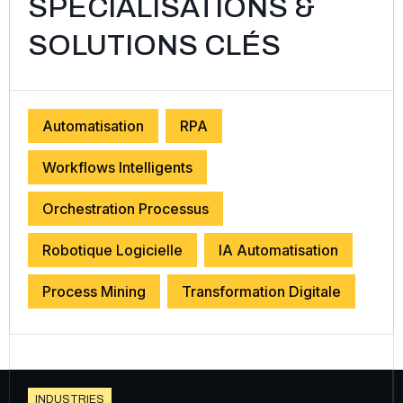
SPÉCIALISATIONS &
SOLUTIONS CLÉS
Automatisation
RPA
Workflows Intelligents
Orchestration Processus
Robotique Logicielle
IA Automatisation
Process Mining
Transformation Digitale
I
N
D
U
S
T
R
I
E
S