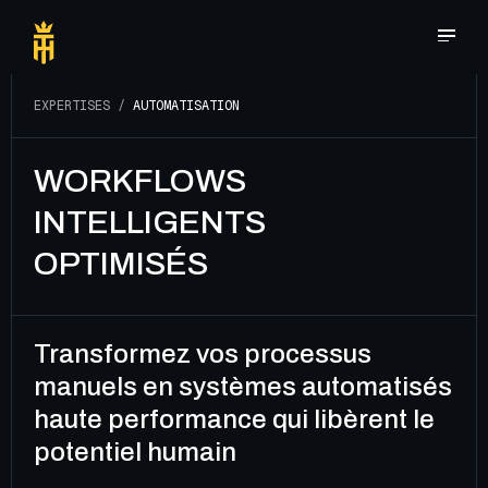
E
X
P
E
R
T
I
S
E
S
/
A
U
T
O
M
A
T
I
S
A
T
I
O
N
WORKFLOWS
INTELLIGENTS
OPTIMISÉS
Transformez vos processus
manuels en systèmes automatisés
haute performance qui libèrent le
potentiel humain