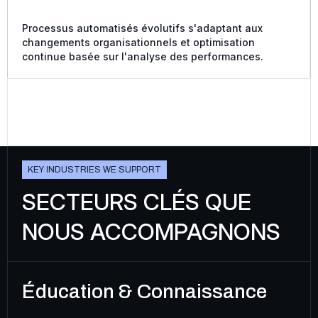
Processus automatisés évolutifs s'adaptant aux
changements organisationnels et optimisation
continue basée sur l'analyse des performances.
K
E
Y
I
N
D
U
S
T
R
I
E
S
W
E
S
U
P
P
O
R
T
SECTEURS CLÉS QUE
NOUS ACCOMPAGNONS
Éducation & Connaissance