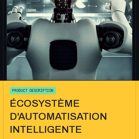
P
R
O
D
U
C
T
D
E
S
C
R
I
P
T
I
O
N
ÉCOSYSTÈME
D'AUTOMATISATION
INTELLIGENTE