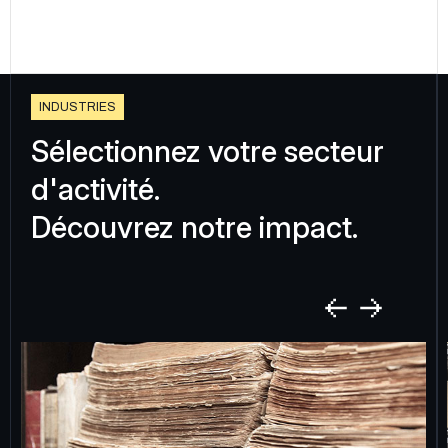
I
N
D
U
S
T
R
I
E
S
Sélectionnez votre secteur
d'activité.
Découvrez notre impact.