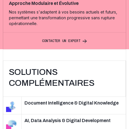
Approche Modulaire et Évolutive
Nos systèmes s'adaptent à vos besoins actuels et futurs,
permettant une transformation progressive sans rupture
opérationnelle.
C
O
N
T
A
C
T
E
R
U
N
E
X
P
E
R
T
SOLUTIONS
COMPLÉMENTAIRES
Document Intelligence & Digital Knowledge
AI, Data Analysis & Digital Development