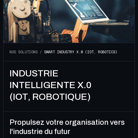
N
O
S
S
O
L
U
T
I
O
N
S
/
S
M
A
R
T
I
N
D
U
S
T
R
Y
X
.
0
(
I
O
T
,
R
O
B
O
T
I
C
S
)
INDUSTRIE
INTELLIGENTE X.0
(IOT, ROBOTIQUE)
Propulsez votre organisation vers
l'industrie du futur