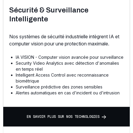
Sécurité & Surveillance
Intelligente
Nos systèmes de sécurité industrielle intègrent IA et
computer vision pour une protection maximale.
IA VISION - Computer vision avancée pour surveillance
Security Video Analytics avec détection d'anomalies
en temps réel
Intelligent Access Control avec reconnaissance
biométrique
Surveillance prédictive des zones sensibles
Alertes automatiques en cas d'incident ou d'intrusion
E
N
S
A
V
O
I
R
P
L
U
S
S
U
R
N
O
S
T
E
C
H
N
O
L
O
G
I
E
S