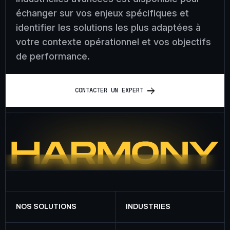
échanger sur vos enjeux spécifiques et
identifier les solutions les plus adaptées à
votre contexte opérationnel et vos objectifs
de performance.
C
O
N
T
A
C
T
E
R
U
N
E
X
P
E
R
T
NOS SOLUTIONS
INDUSTRIES