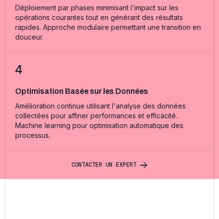
Déploiement par phases minimisant l'impact sur les
opérations courantes tout en générant des résultats
rapides. Approche modulaire permettant une transition en
douceur.
4
Optimisation Basée sur les Données
Amélioration continue utilisant l'analyse des données
collectées pour affiner performances et efficacité.
Machine learning pour optimisation automatique des
processus.
C
O
N
T
A
C
T
E
R
U
N
E
X
P
E
R
T