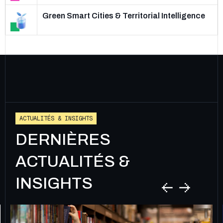
Green Smart Cities & Territorial Intelligence
A
C
T
U
A
L
I
T
É
S
&
I
N
S
I
G
H
T
S
DERNIÈRES
ACTUALITÉS &
INSIGHTS