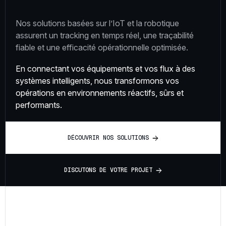
Nos solutions basées sur l’IoT et la robotique
assurent un tracking en temps réel, une traçabilité
fiable et une efficacité opérationnelle optimisée.
En connectant vos équipements et vos flux à des
systèmes intelligents, nous transformons vos
opérations en environnements réactifs, sûrs et
performants.
D
É
C
O
U
V
R
I
R
N
O
S
S
O
L
U
T
I
O
N
S
D
I
S
C
U
T
O
N
S
D
E
V
O
T
R
E
P
R
O
J
E
T