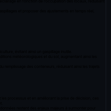
 l’éclairage en fonction de l’occupation des locaux, réduisant
aspillages et proposer des ajustements en temps réel,
ulture, évitant ainsi un gaspillage inutile.
conditions météorologiques et du sol, augmentant ainsi les
 du remplissage des conteneurs, réduisant ainsi les trajets
t les processus et en améliorant la prise de décision, ces
t.
es données restent des enjeux majeurs à surmonter pour