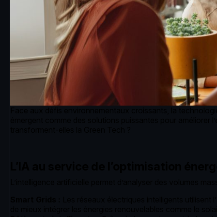
Face aux défis environnementaux croissants, la technologie jou
émergent comme des solutions puissantes pour améliorer l’ef
transforment-elles la Green Tech ?
L’IA au service de l’optimisation éner
L’intelligence artificielle permet d’analyser des volumes m
Smart Grids :
Les réseaux électriques intelligents utilisent
de mieux intégrer les énergies renouvelables comme le solaire