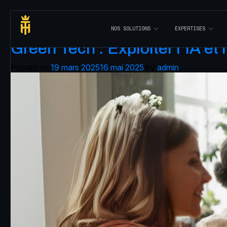
Auteur/autrice :
admin
N
O
S
S
O
L
U
T
I
O
N
S
E
X
P
E
R
T
I
S
E
S
Green Tech : Exploiter l’IA et 
Posted on
19 mars 2025
16 mai 2025
by
admin