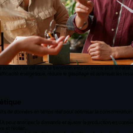
e un rôle clé dans la transition vers un avenir plus durable. L’in
ficacité énergétique, réduire le gaspillage et optimiser les r
gétique
assifs de données en temps réel pour optimiser la consommation
 l’IA pour anticiper la demande et ajuster la production en cons
 et l’éolien.