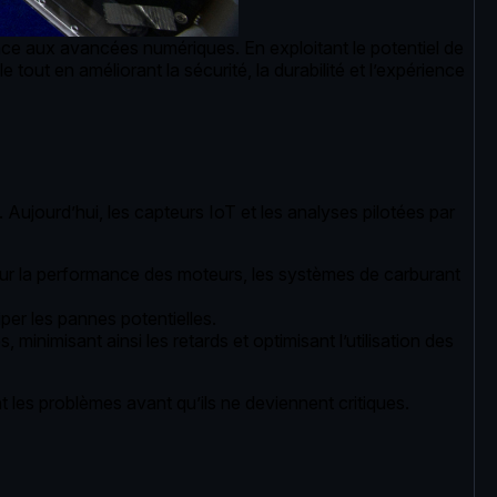
âce aux avancées numériques. En exploitant le potentiel de
lle tout en améliorant la sécurité, la durabilité et l’expérience
Aujourd’hui, les capteurs IoT et les analyses pilotées par
r la performance des moteurs, les systèmes de carburant
er les pannes potentielles.
imisant ainsi les retards et optimisant l’utilisation des
 les problèmes avant qu’ils ne deviennent critiques.