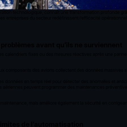
novation technologique, connaît une transformation profonde gr
), les entreprises du secteur redéfinissent l’efficacité opérationne
s problèmes avant qu’ils ne surviennent
s calendriers fixes ou des mesures réactives après une panne. 
ux composants des avions collectent des données massives su
s données en temps réel pour détecter des anomalies et anticip
aériennes peuvent programmer des maintenances préventives, min
 maintenance, mais améliore également la sécurité en corrigeant
imites de l’automatisation