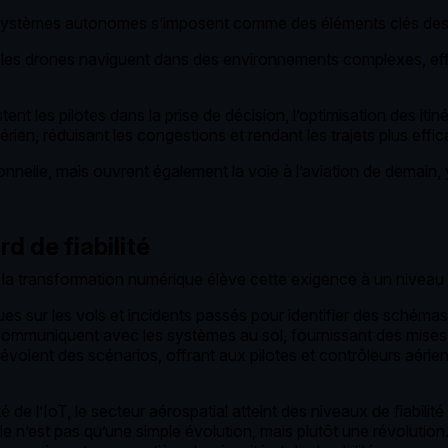
s systèmes autonomes s’imposent comme des éléments clés des 
IA, les drones naviguent dans des environnements complexes, ef
ent les pilotes dans la prise de décision, l’optimisation des itin
aérien, réduisant les congestions et rendant les trajets plus effi
nelle, mais ouvrent également la voie à l’aviation de demain, y
d de fiabilité
 et la transformation numérique élève cette exigence à un nivea
s sur les vols et incidents passés pour identifier des schémas
ommuniquent avec les systèmes au sol, fournissant des mises à 
voient des scénarios, offrant aux pilotes et contrôleurs aérien
 de l’IoT, le secteur aérospatial atteint des niveaux de fiabilit
e n’est pas qu’une simple évolution, mais plutôt une révolution