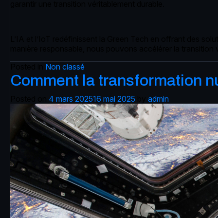
garantir une transition véritablement durable.
L’IA et l’IoT redéfinissent la Green Tech en offrant des sol
manière responsable, nous pouvons accélérer la transition ve
Posted in
Non classé
Comment la transformation nu
Posted on
4 mars 2025
16 mai 2025
by
admin