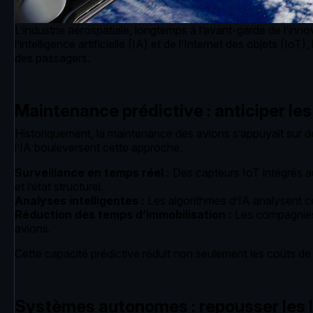
L’industrie aérospatiale, longtemps à l’avant-garde de l’in
l’intelligence artificielle (IA) et de l’Internet des objets (IoT
des passagers.
Maintenance prédictive : anticiper le
Historiquement, la maintenance des avions s’appuyait sur de
l’IA bouleversent cette approche.
Surveillance en temps réel :
Des capteurs IoT intégrés a
et l’état structurel.
Analyses intelligentes :
Les algorithmes d’IA analysent ce
Réduction des temps d’immobilisation :
Les compagnies 
avions.
Cette capacité prédictive réduit non seulement les coûts de
Systèmes autonomes : repousser les l