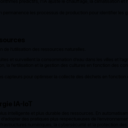
ithmes prédictifs, l’IA ajuste le chauffage, la climatisation et
en permanence les processus de production pour identifier les g
essources
n de l’utilisation des ressources naturelles.
tes et surveillent la consommation d’eau dans les villes et l’agric
ion, la fertilisation et la gestion des cultures en fonction des 
t des capteurs pour optimiser la collecte des déchets en fonction
rgie IA-IoT
 plus intelligente et plus durable des ressources. En automatisan
s d’adopter des pratiques plus respectueuses de l’environnemen
nfrastructures numériques, la cybersécurité et la protection d