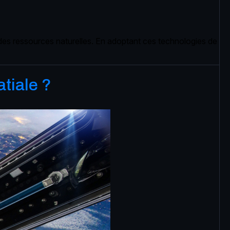
t des ressources naturelles. En adoptant ces technologies de
tiale ?