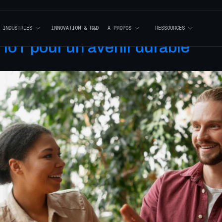
I
N
D
U
S
T
R
I
E
S
I
N
N
O
V
A
T
I
O
N
&
R
&
D
À
P
R
O
P
O
S
R
E
S
S
O
U
R
C
E
S
l’IoT pour un avenir durable