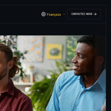
C
O
N
T
A
C
T
E
Z
-
N
O
U
S
Français