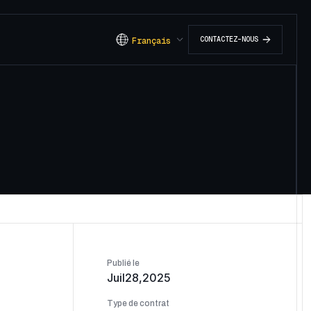
C
O
N
T
A
C
T
E
Z
-
N
O
U
S
Français
Publié le
Juil28,2025
Type de contrat