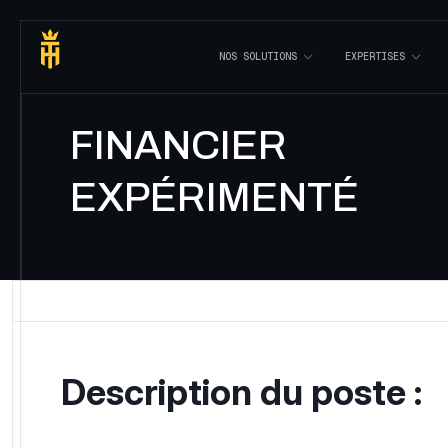
À
P
R
O
P
O
S
/
C
A
R
R
I
È
R
E
S
/
L
I
S
T
E
D
E
S
C
A
R
R
I
È
R
E
S
/
F
I
N
A
N
C
I
E
R
N
O
S
S
O
L
U
T
I
O
N
S
E
X
P
E
R
T
I
S
E
S
FINANCIER
EXPÉRIMENTÉ
Description du poste :