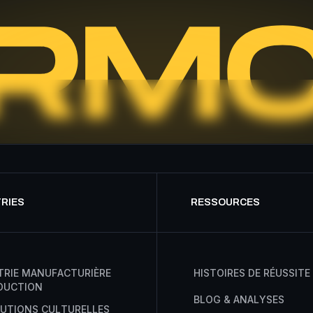
TRIES
RESSOURCES
T
R
I
E
M
A
N
U
F
A
C
T
U
R
I
È
R
E
H
I
S
T
O
I
R
E
S
D
E
R
É
U
S
S
I
T
E
D
U
C
T
I
O
N
B
L
O
G
&
A
N
A
L
Y
S
E
S
U
T
I
O
N
S
C
U
L
T
U
R
E
L
L
E
S