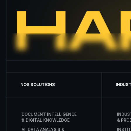
NOS SOLUTIONS
INDUS
D
O
C
U
M
E
N
T
I
N
T
E
L
L
I
G
E
N
C
E
I
N
D
U
S
&
D
I
G
I
T
A
L
K
N
O
W
L
E
D
G
E
&
P
R
O
A
I
,
D
A
T
A
A
N
A
L
Y
S
I
S
&
I
N
S
T
I
T