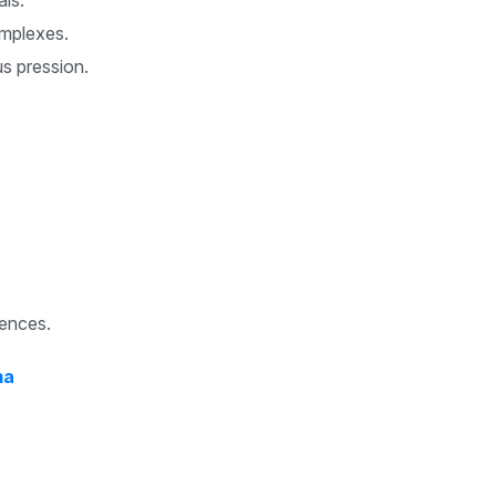
ais.
omplexes.
us pression.
tences.
ma