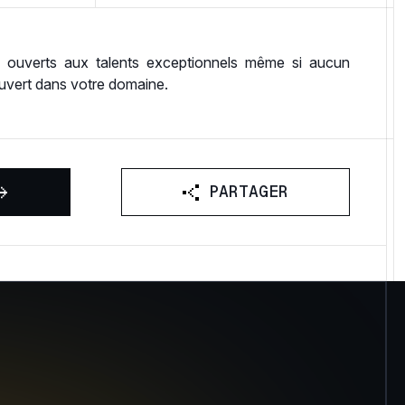
ouverts aux talents exceptionnels même si aucun
ouvert dans votre domaine.
P
A
R
T
A
G
E
R