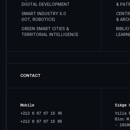
D
I
G
I
T
A
L
D
E
V
E
L
O
P
M
E
N
T
&
P
A
T
S
M
A
R
T
I
N
D
U
S
T
R
Y
X
.
0
C
E
N
T
R
(
I
O
T
,
R
O
B
O
T
I
C
S
)
&
A
R
C
G
R
E
E
N
S
M
A
R
T
C
I
T
I
E
S
&
B
I
B
L
I
O
T
E
R
R
I
T
O
R
I
A
L
I
N
T
E
L
L
I
G
E
N
C
E
L
E
A
R
N
CONTACT
Mobile
Siège 
+212 6 67 67 15 45
Villa 
Bloc M
+212 6 67 67 15 65
- 1010