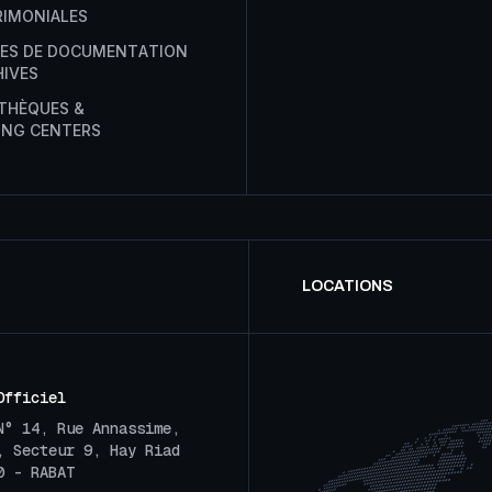
R
I
M
O
N
I
A
L
E
S
E
S
D
E
D
O
C
U
M
E
N
T
A
T
I
O
N
H
I
V
E
S
T
H
È
Q
U
E
S
&
I
N
G
C
E
N
T
E
R
S
LOCATIONS
Officiel
N° 14, Rue Annassime,
, Secteur 9, Hay Riad
0 - RABAT