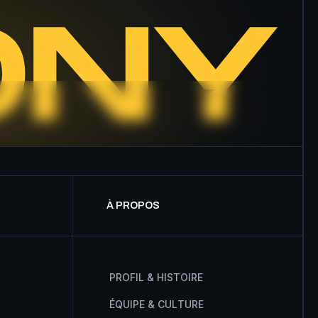
À PROPOS
P
R
O
F
I
L
&
H
I
S
T
O
I
R
E
É
Q
U
I
P
E
&
C
U
L
T
U
R
E