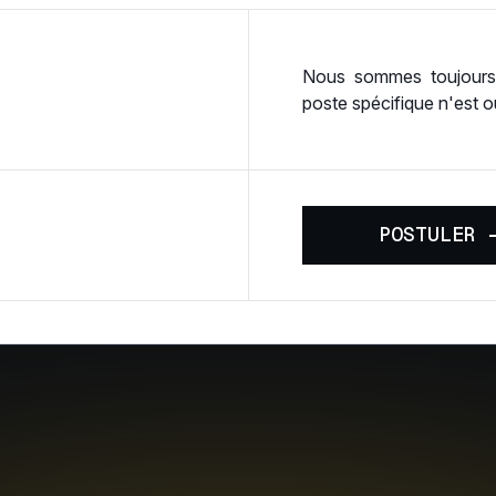
Nous sommes toujours 
poste spécifique n'est 
P
O
S
T
U
L
E
R